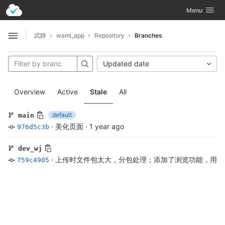
GitLab
Toggle navig
Menu
Skip to content
武静
wami_app
Repository
Branches
Open sidebar
Updated date
Overview
Active
Stale
All
default
main
·
美化页面
·
1 year ago
976d5c3b
dev_wj
·
上传时文件包太大，分包处理；添加了浏览功能，用户
759c4905